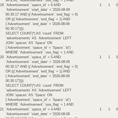
WHERE `Advertisement`.`use_flag` = 1 AND
19
`Advertisement`.`space_id` = 6 AND
1
1
0
`Advertisement`.`start_date` < '2026-08-09
00:30:17' AND ((`Advertisement`.`end_flag` = 0)
OR (((`Advertisement`.`end_flag` = 1) AND
(`Advertisement`.`end_date` > '2026-08-09
00:30:17'))))
SELECT COUNT(*) AS `count` FROM
`advertisements` AS `Advertisement` LEFT
JOIN `spaces` AS `Space` ON
(`Advertisement`.`space_id` = `Space`.`id`)
WHERE `Advertisement`.`use_flag` = 1 AND
20
`Advertisement`.`space_id` = 5 AND
1
1
0
`Advertisement`.`start_date` < '2026-08-09
00:30:17' AND ((`Advertisement`.`end_flag` = 0)
OR (((`Advertisement`.`end_flag` = 1) AND
(`Advertisement`.`end_date` > '2026-08-09
00:30:17'))))
SELECT COUNT(*) AS `count` FROM
`advertisements` AS `Advertisement` LEFT
JOIN `spaces` AS `Space` ON
(`Advertisement`.`space_id` = `Space`.`id`)
WHERE `Advertisement`.`use_flag` = 1 AND
21
`Advertisement`.`space_id` = 4 AND
1
1
0
`Advertisement`.`start_date` < '2026-08-09