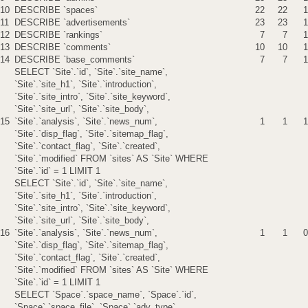
10
DESCRIBE `spaces`
22
22
1
11
DESCRIBE `advertisements`
23
23
1
12
DESCRIBE `rankings`
7
7
1
13
DESCRIBE `comments`
10
10
1
14
DESCRIBE `base_comments`
7
7
1
SELECT `Site`.`id`, `Site`.`site_name`,
`Site`.`site_h1`, `Site`.`introduction`,
`Site`.`site_intro`, `Site`.`site_keyword`,
`Site`.`site_url`, `Site`.`site_body`,
15
`Site`.`analysis`, `Site`.`news_num`,
1
1
1
`Site`.`disp_flag`, `Site`.`sitemap_flag`,
`Site`.`contact_flag`, `Site`.`created`,
`Site`.`modified` FROM `sites` AS `Site` WHERE
`Site`.`id` = 1 LIMIT 1
SELECT `Site`.`id`, `Site`.`site_name`,
`Site`.`site_h1`, `Site`.`introduction`,
`Site`.`site_intro`, `Site`.`site_keyword`,
`Site`.`site_url`, `Site`.`site_body`,
16
`Site`.`analysis`, `Site`.`news_num`,
1
1
0
`Site`.`disp_flag`, `Site`.`sitemap_flag`,
`Site`.`contact_flag`, `Site`.`created`,
`Site`.`modified` FROM `sites` AS `Site` WHERE
`Site`.`id` = 1 LIMIT 1
SELECT `Space`.`space_name`, `Space`.`id`,
`Space`.`space_file`, `Space`.`adv_type`,