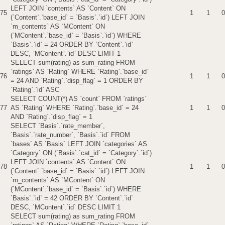
LEFT JOIN `contents` AS `Content` ON
75
1
1
0
(`Content`.`base_id` = `Basis`.`id`) LEFT JOIN
`m_contents` AS `MContent` ON
(`MContent`.`base_id` = `Basis`.`id`) WHERE
`Basis`.`id` = 24 ORDER BY `Content`.`id`
DESC, `MContent`.`id` DESC LIMIT 1
SELECT sum(rating) as sum_rating FROM
`ratings` AS `Rating` WHERE `Rating`.`base_id`
76
1
1
0
= 24 AND `Rating`.`disp_flag` = 1 ORDER BY
`Rating`.`id` ASC
SELECT COUNT(*) AS `count` FROM `ratings`
77
AS `Rating` WHERE `Rating`.`base_id` = 24
1
1
0
AND `Rating`.`disp_flag` = 1
SELECT `Basis`.`rate_member`,
`Basis`.`rate_number`, `Basis`.`id` FROM
`bases` AS `Basis` LEFT JOIN `categories` AS
`Category` ON (`Basis`.`cat_id` = `Category`.`id`)
LEFT JOIN `contents` AS `Content` ON
78
1
1
0
(`Content`.`base_id` = `Basis`.`id`) LEFT JOIN
`m_contents` AS `MContent` ON
(`MContent`.`base_id` = `Basis`.`id`) WHERE
`Basis`.`id` = 42 ORDER BY `Content`.`id`
DESC, `MContent`.`id` DESC LIMIT 1
SELECT sum(rating) as sum_rating FROM