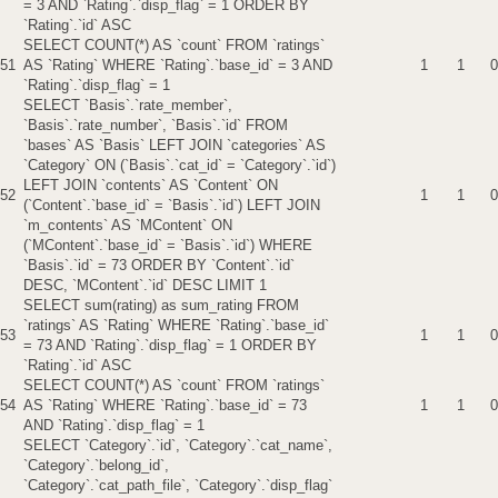
= 3 AND `Rating`.`disp_flag` = 1 ORDER BY
`Rating`.`id` ASC
SELECT COUNT(*) AS `count` FROM `ratings`
51
AS `Rating` WHERE `Rating`.`base_id` = 3 AND
1
1
0
`Rating`.`disp_flag` = 1
SELECT `Basis`.`rate_member`,
`Basis`.`rate_number`, `Basis`.`id` FROM
`bases` AS `Basis` LEFT JOIN `categories` AS
`Category` ON (`Basis`.`cat_id` = `Category`.`id`)
LEFT JOIN `contents` AS `Content` ON
52
1
1
0
(`Content`.`base_id` = `Basis`.`id`) LEFT JOIN
`m_contents` AS `MContent` ON
(`MContent`.`base_id` = `Basis`.`id`) WHERE
`Basis`.`id` = 73 ORDER BY `Content`.`id`
DESC, `MContent`.`id` DESC LIMIT 1
SELECT sum(rating) as sum_rating FROM
`ratings` AS `Rating` WHERE `Rating`.`base_id`
53
1
1
0
= 73 AND `Rating`.`disp_flag` = 1 ORDER BY
`Rating`.`id` ASC
SELECT COUNT(*) AS `count` FROM `ratings`
54
AS `Rating` WHERE `Rating`.`base_id` = 73
1
1
0
AND `Rating`.`disp_flag` = 1
SELECT `Category`.`id`, `Category`.`cat_name`,
`Category`.`belong_id`,
`Category`.`cat_path_file`, `Category`.`disp_flag`