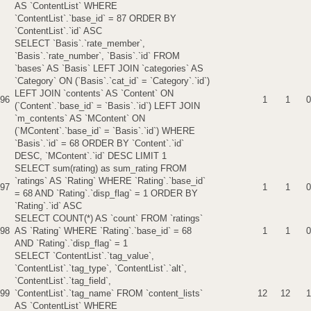
AS `ContentList` WHERE
`ContentList`.`base_id` = 87 ORDER BY
`ContentList`.`id` ASC
SELECT `Basis`.`rate_member`,
`Basis`.`rate_number`, `Basis`.`id` FROM
`bases` AS `Basis` LEFT JOIN `categories` AS
`Category` ON (`Basis`.`cat_id` = `Category`.`id`)
LEFT JOIN `contents` AS `Content` ON
96
1
1
0
(`Content`.`base_id` = `Basis`.`id`) LEFT JOIN
`m_contents` AS `MContent` ON
(`MContent`.`base_id` = `Basis`.`id`) WHERE
`Basis`.`id` = 68 ORDER BY `Content`.`id`
DESC, `MContent`.`id` DESC LIMIT 1
SELECT sum(rating) as sum_rating FROM
`ratings` AS `Rating` WHERE `Rating`.`base_id`
97
1
1
0
= 68 AND `Rating`.`disp_flag` = 1 ORDER BY
`Rating`.`id` ASC
SELECT COUNT(*) AS `count` FROM `ratings`
98
AS `Rating` WHERE `Rating`.`base_id` = 68
1
1
0
AND `Rating`.`disp_flag` = 1
SELECT `ContentList`.`tag_value`,
`ContentList`.`tag_type`, `ContentList`.`alt`,
`ContentList`.`tag_field`,
99
`ContentList`.`tag_name` FROM `content_lists`
12
12
1
AS `ContentList` WHERE