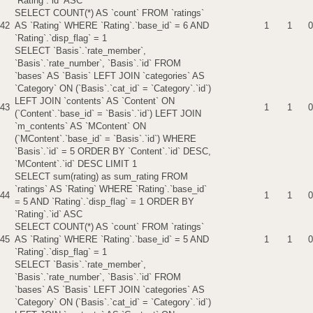
`Rating`.`id` ASC
SELECT COUNT(*) AS `count` FROM `ratings`
42
AS `Rating` WHERE `Rating`.`base_id` = 6 AND
1
1
0
`Rating`.`disp_flag` = 1
SELECT `Basis`.`rate_member`,
`Basis`.`rate_number`, `Basis`.`id` FROM
`bases` AS `Basis` LEFT JOIN `categories` AS
`Category` ON (`Basis`.`cat_id` = `Category`.`id`)
LEFT JOIN `contents` AS `Content` ON
43
1
1
0
(`Content`.`base_id` = `Basis`.`id`) LEFT JOIN
`m_contents` AS `MContent` ON
(`MContent`.`base_id` = `Basis`.`id`) WHERE
`Basis`.`id` = 5 ORDER BY `Content`.`id` DESC,
`MContent`.`id` DESC LIMIT 1
SELECT sum(rating) as sum_rating FROM
`ratings` AS `Rating` WHERE `Rating`.`base_id`
44
1
1
0
= 5 AND `Rating`.`disp_flag` = 1 ORDER BY
`Rating`.`id` ASC
SELECT COUNT(*) AS `count` FROM `ratings`
45
AS `Rating` WHERE `Rating`.`base_id` = 5 AND
1
1
0
`Rating`.`disp_flag` = 1
SELECT `Basis`.`rate_member`,
`Basis`.`rate_number`, `Basis`.`id` FROM
`bases` AS `Basis` LEFT JOIN `categories` AS
`Category` ON (`Basis`.`cat_id` = `Category`.`id`)