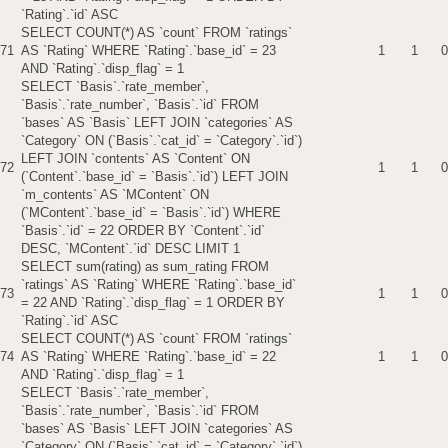
`Rating`.`id` ASC
SELECT COUNT(*) AS `count` FROM `ratings`
71
AS `Rating` WHERE `Rating`.`base_id` = 23
1
1
0
AND `Rating`.`disp_flag` = 1
SELECT `Basis`.`rate_member`,
`Basis`.`rate_number`, `Basis`.`id` FROM
`bases` AS `Basis` LEFT JOIN `categories` AS
`Category` ON (`Basis`.`cat_id` = `Category`.`id`)
LEFT JOIN `contents` AS `Content` ON
72
1
1
0
(`Content`.`base_id` = `Basis`.`id`) LEFT JOIN
`m_contents` AS `MContent` ON
(`MContent`.`base_id` = `Basis`.`id`) WHERE
`Basis`.`id` = 22 ORDER BY `Content`.`id`
DESC, `MContent`.`id` DESC LIMIT 1
SELECT sum(rating) as sum_rating FROM
`ratings` AS `Rating` WHERE `Rating`.`base_id`
73
1
1
0
= 22 AND `Rating`.`disp_flag` = 1 ORDER BY
`Rating`.`id` ASC
SELECT COUNT(*) AS `count` FROM `ratings`
74
AS `Rating` WHERE `Rating`.`base_id` = 22
1
1
0
AND `Rating`.`disp_flag` = 1
SELECT `Basis`.`rate_member`,
`Basis`.`rate_number`, `Basis`.`id` FROM
`bases` AS `Basis` LEFT JOIN `categories` AS
`Category` ON (`Basis`.`cat_id` = `Category`.`id`)