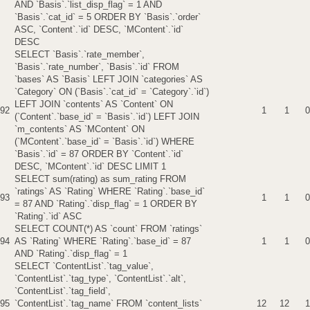
AND `Basis`.`list_disp_flag` = 1 AND
`Basis`.`cat_id` = 5 ORDER BY `Basis`.`order`
ASC, `Content`.`id` DESC, `MContent`.`id`
DESC
SELECT `Basis`.`rate_member`,
`Basis`.`rate_number`, `Basis`.`id` FROM
`bases` AS `Basis` LEFT JOIN `categories` AS
`Category` ON (`Basis`.`cat_id` = `Category`.`id`)
LEFT JOIN `contents` AS `Content` ON
92
1
1
0
(`Content`.`base_id` = `Basis`.`id`) LEFT JOIN
`m_contents` AS `MContent` ON
(`MContent`.`base_id` = `Basis`.`id`) WHERE
`Basis`.`id` = 87 ORDER BY `Content`.`id`
DESC, `MContent`.`id` DESC LIMIT 1
SELECT sum(rating) as sum_rating FROM
`ratings` AS `Rating` WHERE `Rating`.`base_id`
93
1
1
0
= 87 AND `Rating`.`disp_flag` = 1 ORDER BY
`Rating`.`id` ASC
SELECT COUNT(*) AS `count` FROM `ratings`
94
AS `Rating` WHERE `Rating`.`base_id` = 87
1
1
0
AND `Rating`.`disp_flag` = 1
SELECT `ContentList`.`tag_value`,
`ContentList`.`tag_type`, `ContentList`.`alt`,
`ContentList`.`tag_field`,
95
`ContentList`.`tag_name` FROM `content_lists`
12
12
1