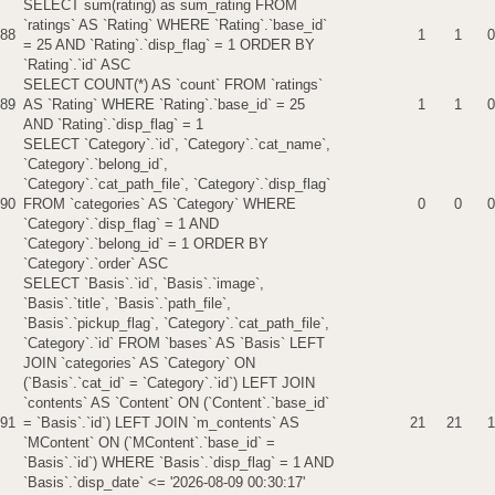
SELECT sum(rating) as sum_rating FROM
`ratings` AS `Rating` WHERE `Rating`.`base_id`
88
1
1
0
= 25 AND `Rating`.`disp_flag` = 1 ORDER BY
`Rating`.`id` ASC
SELECT COUNT(*) AS `count` FROM `ratings`
89
AS `Rating` WHERE `Rating`.`base_id` = 25
1
1
0
AND `Rating`.`disp_flag` = 1
SELECT `Category`.`id`, `Category`.`cat_name`,
`Category`.`belong_id`,
`Category`.`cat_path_file`, `Category`.`disp_flag`
90
FROM `categories` AS `Category` WHERE
0
0
0
`Category`.`disp_flag` = 1 AND
`Category`.`belong_id` = 1 ORDER BY
`Category`.`order` ASC
SELECT `Basis`.`id`, `Basis`.`image`,
`Basis`.`title`, `Basis`.`path_file`,
`Basis`.`pickup_flag`, `Category`.`cat_path_file`,
`Category`.`id` FROM `bases` AS `Basis` LEFT
JOIN `categories` AS `Category` ON
(`Basis`.`cat_id` = `Category`.`id`) LEFT JOIN
`contents` AS `Content` ON (`Content`.`base_id`
91
= `Basis`.`id`) LEFT JOIN `m_contents` AS
21
21
1
`MContent` ON (`MContent`.`base_id` =
`Basis`.`id`) WHERE `Basis`.`disp_flag` = 1 AND
`Basis`.`disp_date` <= '2026-08-09 00:30:17'