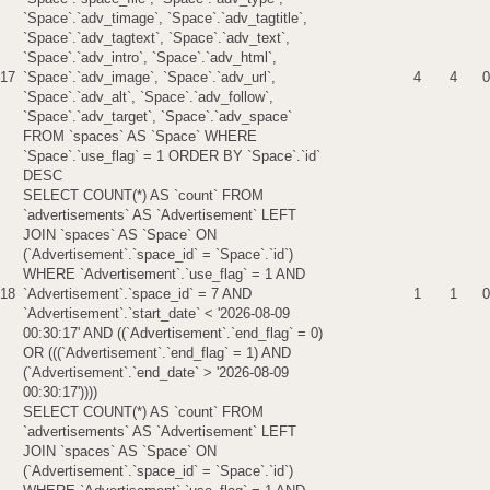
`Space`.`adv_timage`, `Space`.`adv_tagtitle`,
`Space`.`adv_tagtext`, `Space`.`adv_text`,
`Space`.`adv_intro`, `Space`.`adv_html`,
17
`Space`.`adv_image`, `Space`.`adv_url`,
4
4
0
`Space`.`adv_alt`, `Space`.`adv_follow`,
`Space`.`adv_target`, `Space`.`adv_space`
FROM `spaces` AS `Space` WHERE
`Space`.`use_flag` = 1 ORDER BY `Space`.`id`
DESC
SELECT COUNT(*) AS `count` FROM
`advertisements` AS `Advertisement` LEFT
JOIN `spaces` AS `Space` ON
(`Advertisement`.`space_id` = `Space`.`id`)
WHERE `Advertisement`.`use_flag` = 1 AND
18
`Advertisement`.`space_id` = 7 AND
1
1
0
`Advertisement`.`start_date` < '2026-08-09
00:30:17' AND ((`Advertisement`.`end_flag` = 0)
OR (((`Advertisement`.`end_flag` = 1) AND
(`Advertisement`.`end_date` > '2026-08-09
00:30:17'))))
SELECT COUNT(*) AS `count` FROM
`advertisements` AS `Advertisement` LEFT
JOIN `spaces` AS `Space` ON
(`Advertisement`.`space_id` = `Space`.`id`)