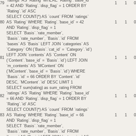
`ratings` AS `Rating` WHERE `Rating`.`base_id`
79
1
1
0
= 42 AND `Rating`.`disp_flag` = 1 ORDER BY
`Rating`.`id` ASC
SELECT COUNT(*) AS `count` FROM `ratings`
80
AS `Rating` WHERE `Rating`.`base_id` = 42
1
1
0
AND `Rating`.`disp_flag` = 1
SELECT `Basis`.`rate_member`,
`Basis`.`rate_number`, `Basis`.`id` FROM
`bases` AS `Basis` LEFT JOIN `categories` AS
`Category` ON (`Basis`.`cat_id` = `Category`.`id`)
LEFT JOIN `contents` AS `Content` ON
81
1
1
0
(`Content`.`base_id` = `Basis`.`id`) LEFT JOIN
`m_contents` AS `MContent` ON
(`MContent`.`base_id` = `Basis`.`id`) WHERE
`Basis`.`id` = 66 ORDER BY `Content`.`id`
DESC, `MContent`.`id` DESC LIMIT 1
SELECT sum(rating) as sum_rating FROM
`ratings` AS `Rating` WHERE `Rating`.`base_id`
82
1
1
0
= 66 AND `Rating`.`disp_flag` = 1 ORDER BY
`Rating`.`id` ASC
SELECT COUNT(*) AS `count` FROM `ratings`
83
AS `Rating` WHERE `Rating`.`base_id` = 66
1
1
0
AND `Rating`.`disp_flag` = 1
SELECT `Basis`.`rate_member`,
`Basis`.`rate_number`, `Basis`.`id` FROM