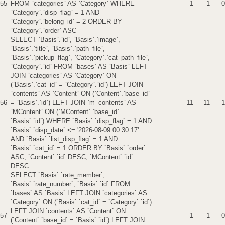
55
FROM `categories` AS `Category` WHERE
1
1
0
`Category`.`disp_flag` = 1 AND
`Category`.`belong_id` = 2 ORDER BY
`Category`.`order` ASC
SELECT `Basis`.`id`, `Basis`.`image`,
`Basis`.`title`, `Basis`.`path_file`,
`Basis`.`pickup_flag`, `Category`.`cat_path_file`,
`Category`.`id` FROM `bases` AS `Basis` LEFT
JOIN `categories` AS `Category` ON
(`Basis`.`cat_id` = `Category`.`id`) LEFT JOIN
`contents` AS `Content` ON (`Content`.`base_id`
56
= `Basis`.`id`) LEFT JOIN `m_contents` AS
11
11
1
`MContent` ON (`MContent`.`base_id` =
`Basis`.`id`) WHERE `Basis`.`disp_flag` = 1 AND
`Basis`.`disp_date` <= '2026-08-09 00:30:17'
AND `Basis`.`list_disp_flag` = 1 AND
`Basis`.`cat_id` = 1 ORDER BY `Basis`.`order`
ASC, `Content`.`id` DESC, `MContent`.`id`
DESC
SELECT `Basis`.`rate_member`,
`Basis`.`rate_number`, `Basis`.`id` FROM
`bases` AS `Basis` LEFT JOIN `categories` AS
`Category` ON (`Basis`.`cat_id` = `Category`.`id`)
LEFT JOIN `contents` AS `Content` ON
57
1
1
0
(`Content`.`base_id` = `Basis`.`id`) LEFT JOIN