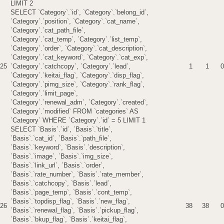
LIMIT 2
SELECT `Category`.`id`, `Category`.`belong_id`,
`Category`.`position`, `Category`.`cat_name`,
`Category`.`cat_path_file`,
`Category`.`cat_temp`, `Category`.`list_temp`,
`Category`.`order`, `Category`.`cat_description`,
`Category`.`cat_keyword`, `Category`.`cat_exp`,
25
`Category`.`catchcopy`, `Category`.`lead`,
1
1
0
`Category`.`keitai_flag`, `Category`.`disp_flag`,
`Category`.`pimg_size`, `Category`.`rank_flag`,
`Category`.`limit_page`,
`Category`.`renewal_adm`, `Category`.`created`,
`Category`.`modified` FROM `categories` AS
`Category` WHERE `Category`.`id` = 5 LIMIT 1
SELECT `Basis`.`id`, `Basis`.`title`,
`Basis`.`cat_id`, `Basis`.`path_file`,
`Basis`.`keyword`, `Basis`.`description`,
`Basis`.`image`, `Basis`.`img_size`,
`Basis`.`link_url`, `Basis`.`order`,
`Basis`.`rate_number`, `Basis`.`rate_member`,
`Basis`.`catchcopy`, `Basis`.`lead`,
`Basis`.`page_temp`, `Basis`.`cont_temp`,
`Basis`.`topdisp_flag`, `Basis`.`new_flag`,
26
38
38
0
`Basis`.`renewal_flag`, `Basis`.`pickup_flag`,
`Basis`.`bkup_flag`, `Basis`.`keitai_flag`,