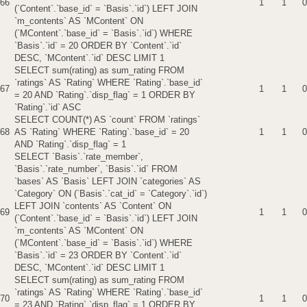
66
1
1
0
(`Content`.`base_id` = `Basis`.`id`) LEFT JOIN
`m_contents` AS `MContent` ON
(`MContent`.`base_id` = `Basis`.`id`) WHERE
`Basis`.`id` = 20 ORDER BY `Content`.`id`
DESC, `MContent`.`id` DESC LIMIT 1
SELECT sum(rating) as sum_rating FROM
`ratings` AS `Rating` WHERE `Rating`.`base_id`
67
1
1
0
= 20 AND `Rating`.`disp_flag` = 1 ORDER BY
`Rating`.`id` ASC
SELECT COUNT(*) AS `count` FROM `ratings`
68
AS `Rating` WHERE `Rating`.`base_id` = 20
1
1
0
AND `Rating`.`disp_flag` = 1
SELECT `Basis`.`rate_member`,
`Basis`.`rate_number`, `Basis`.`id` FROM
`bases` AS `Basis` LEFT JOIN `categories` AS
`Category` ON (`Basis`.`cat_id` = `Category`.`id`)
LEFT JOIN `contents` AS `Content` ON
69
1
1
0
(`Content`.`base_id` = `Basis`.`id`) LEFT JOIN
`m_contents` AS `MContent` ON
(`MContent`.`base_id` = `Basis`.`id`) WHERE
`Basis`.`id` = 23 ORDER BY `Content`.`id`
DESC, `MContent`.`id` DESC LIMIT 1
SELECT sum(rating) as sum_rating FROM
`ratings` AS `Rating` WHERE `Rating`.`base_id`
70
1
1
0
= 23 AND `Rating`.`disp_flag` = 1 ORDER BY