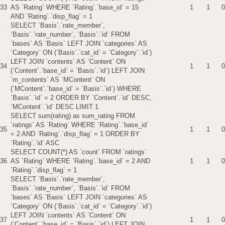
33
AS `Rating` WHERE `Rating`.`base_id` = 15
1
1
0
AND `Rating`.`disp_flag` = 1
SELECT `Basis`.`rate_member`,
`Basis`.`rate_number`, `Basis`.`id` FROM
`bases` AS `Basis` LEFT JOIN `categories` AS
`Category` ON (`Basis`.`cat_id` = `Category`.`id`)
LEFT JOIN `contents` AS `Content` ON
34
1
1
0
(`Content`.`base_id` = `Basis`.`id`) LEFT JOIN
`m_contents` AS `MContent` ON
(`MContent`.`base_id` = `Basis`.`id`) WHERE
`Basis`.`id` = 2 ORDER BY `Content`.`id` DESC,
`MContent`.`id` DESC LIMIT 1
SELECT sum(rating) as sum_rating FROM
`ratings` AS `Rating` WHERE `Rating`.`base_id`
35
1
1
0
= 2 AND `Rating`.`disp_flag` = 1 ORDER BY
`Rating`.`id` ASC
SELECT COUNT(*) AS `count` FROM `ratings`
36
AS `Rating` WHERE `Rating`.`base_id` = 2 AND
1
1
0
`Rating`.`disp_flag` = 1
SELECT `Basis`.`rate_member`,
`Basis`.`rate_number`, `Basis`.`id` FROM
`bases` AS `Basis` LEFT JOIN `categories` AS
`Category` ON (`Basis`.`cat_id` = `Category`.`id`)
LEFT JOIN `contents` AS `Content` ON
37
1
1
0
(`Content`.`base_id` = `Basis`.`id`) LEFT JOIN