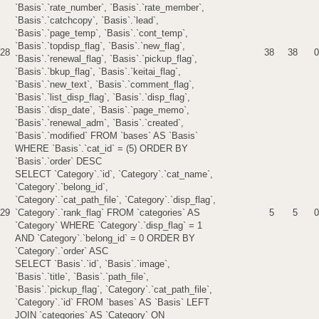
`Basis`.`rate_number`, `Basis`.`rate_member`,
`Basis`.`catchcopy`, `Basis`.`lead`,
`Basis`.`page_temp`, `Basis`.`cont_temp`,
`Basis`.`topdisp_flag`, `Basis`.`new_flag`,
28
38
38
0
`Basis`.`renewal_flag`, `Basis`.`pickup_flag`,
`Basis`.`bkup_flag`, `Basis`.`keitai_flag`,
`Basis`.`new_text`, `Basis`.`comment_flag`,
`Basis`.`list_disp_flag`, `Basis`.`disp_flag`,
`Basis`.`disp_date`, `Basis`.`page_memo`,
`Basis`.`renewal_adm`, `Basis`.`created`,
`Basis`.`modified` FROM `bases` AS `Basis`
WHERE `Basis`.`cat_id` = (5) ORDER BY
`Basis`.`order` DESC
SELECT `Category`.`id`, `Category`.`cat_name`,
`Category`.`belong_id`,
`Category`.`cat_path_file`, `Category`.`disp_flag`,
29
`Category`.`rank_flag` FROM `categories` AS
5
5
0
`Category` WHERE `Category`.`disp_flag` = 1
AND `Category`.`belong_id` = 0 ORDER BY
`Category`.`order` ASC
SELECT `Basis`.`id`, `Basis`.`image`,
`Basis`.`title`, `Basis`.`path_file`,
`Basis`.`pickup_flag`, `Category`.`cat_path_file`,
`Category`.`id` FROM `bases` AS `Basis` LEFT
JOIN `categories` AS `Category` ON