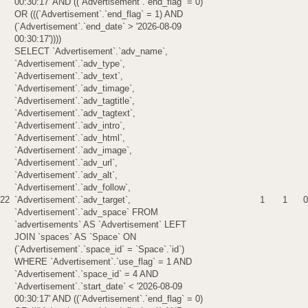
00:30:17' AND ((`Advertisement`.`end_flag` = 0)
OR (((`Advertisement`.`end_flag` = 1) AND
(`Advertisement`.`end_date` > '2026-08-09
00:30:17'))))
SELECT `Advertisement`.`adv_name`,
`Advertisement`.`adv_type`,
`Advertisement`.`adv_text`,
`Advertisement`.`adv_timage`,
`Advertisement`.`adv_tagtitle`,
`Advertisement`.`adv_tagtext`,
`Advertisement`.`adv_intro`,
`Advertisement`.`adv_html`,
`Advertisement`.`adv_image`,
`Advertisement`.`adv_url`,
`Advertisement`.`adv_alt`,
`Advertisement`.`adv_follow`,
22
`Advertisement`.`adv_target`,
1
1
0
`Advertisement`.`adv_space` FROM
`advertisements` AS `Advertisement` LEFT
JOIN `spaces` AS `Space` ON
(`Advertisement`.`space_id` = `Space`.`id`)
WHERE `Advertisement`.`use_flag` = 1 AND
`Advertisement`.`space_id` = 4 AND
`Advertisement`.`start_date` < '2026-08-09
00:30:17' AND ((`Advertisement`.`end_flag` = 0)