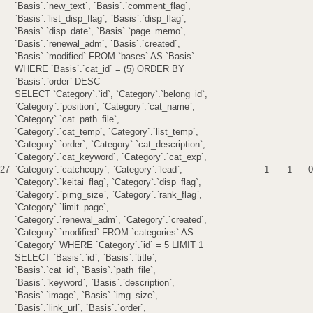
`Basis`.`new_text`, `Basis`.`comment_flag`,
`Basis`.`list_disp_flag`, `Basis`.`disp_flag`,
`Basis`.`disp_date`, `Basis`.`page_memo`,
`Basis`.`renewal_adm`, `Basis`.`created`,
`Basis`.`modified` FROM `bases` AS `Basis`
WHERE `Basis`.`cat_id` = (5) ORDER BY
`Basis`.`order` DESC
SELECT `Category`.`id`, `Category`.`belong_id`,
`Category`.`position`, `Category`.`cat_name`,
`Category`.`cat_path_file`,
`Category`.`cat_temp`, `Category`.`list_temp`,
`Category`.`order`, `Category`.`cat_description`,
`Category`.`cat_keyword`, `Category`.`cat_exp`,
27
`Category`.`catchcopy`, `Category`.`lead`,
1
1
0
`Category`.`keitai_flag`, `Category`.`disp_flag`,
`Category`.`pimg_size`, `Category`.`rank_flag`,
`Category`.`limit_page`,
`Category`.`renewal_adm`, `Category`.`created`,
`Category`.`modified` FROM `categories` AS
`Category` WHERE `Category`.`id` = 5 LIMIT 1
SELECT `Basis`.`id`, `Basis`.`title`,
`Basis`.`cat_id`, `Basis`.`path_file`,
`Basis`.`keyword`, `Basis`.`description`,
`Basis`.`image`, `Basis`.`img_size`,
`Basis`.`link_url`, `Basis`.`order`,