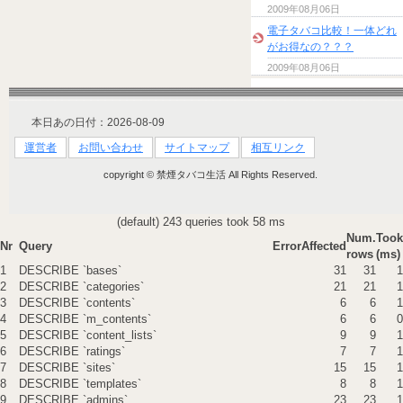
2009年08月06日
電子タバコ比較！一体どれ
がお得なの？？？
2009年08月06日
本日あの日付：2026-08-09
運営者
お問い合わせ
サイトマップ
相互リンク
copyright © 禁煙タバコ生活 All Rights Reserved.
(default) 243 queries took 58 ms
Num.
Took
Nr
Query
Error
Affected
rows
(ms)
1
DESCRIBE `bases`
31
31
1
2
DESCRIBE `categories`
21
21
1
3
DESCRIBE `contents`
6
6
1
4
DESCRIBE `m_contents`
6
6
0
5
DESCRIBE `content_lists`
9
9
1
6
DESCRIBE `ratings`
7
7
1
7
DESCRIBE `sites`
15
15
1
8
DESCRIBE `templates`
8
8
1
9
DESCRIBE `admins`
23
23
1