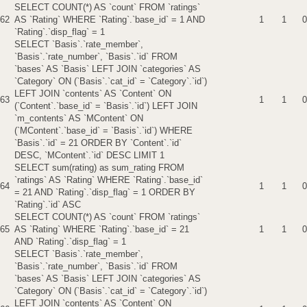
SELECT COUNT(*) AS `count` FROM `ratings`
62
AS `Rating` WHERE `Rating`.`base_id` = 1 AND
1
1
0
`Rating`.`disp_flag` = 1
SELECT `Basis`.`rate_member`,
`Basis`.`rate_number`, `Basis`.`id` FROM
`bases` AS `Basis` LEFT JOIN `categories` AS
`Category` ON (`Basis`.`cat_id` = `Category`.`id`)
LEFT JOIN `contents` AS `Content` ON
63
1
1
0
(`Content`.`base_id` = `Basis`.`id`) LEFT JOIN
`m_contents` AS `MContent` ON
(`MContent`.`base_id` = `Basis`.`id`) WHERE
`Basis`.`id` = 21 ORDER BY `Content`.`id`
DESC, `MContent`.`id` DESC LIMIT 1
SELECT sum(rating) as sum_rating FROM
`ratings` AS `Rating` WHERE `Rating`.`base_id`
64
1
1
0
= 21 AND `Rating`.`disp_flag` = 1 ORDER BY
`Rating`.`id` ASC
SELECT COUNT(*) AS `count` FROM `ratings`
65
AS `Rating` WHERE `Rating`.`base_id` = 21
1
1
0
AND `Rating`.`disp_flag` = 1
SELECT `Basis`.`rate_member`,
`Basis`.`rate_number`, `Basis`.`id` FROM
`bases` AS `Basis` LEFT JOIN `categories` AS
`Category` ON (`Basis`.`cat_id` = `Category`.`id`)
LEFT JOIN `contents` AS `Content` ON