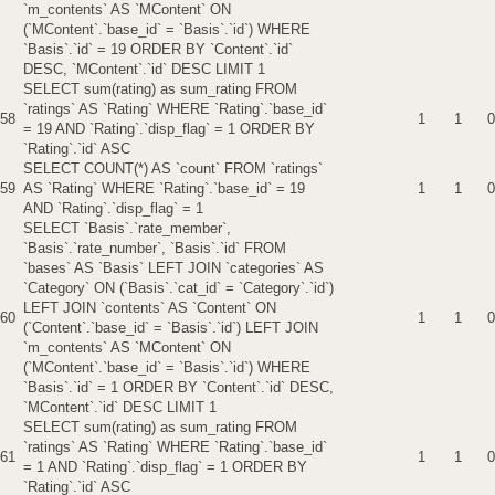
`m_contents` AS `MContent` ON
(`MContent`.`base_id` = `Basis`.`id`) WHERE
`Basis`.`id` = 19 ORDER BY `Content`.`id`
DESC, `MContent`.`id` DESC LIMIT 1
SELECT sum(rating) as sum_rating FROM
`ratings` AS `Rating` WHERE `Rating`.`base_id`
58
1
1
0
= 19 AND `Rating`.`disp_flag` = 1 ORDER BY
`Rating`.`id` ASC
SELECT COUNT(*) AS `count` FROM `ratings`
59
AS `Rating` WHERE `Rating`.`base_id` = 19
1
1
0
AND `Rating`.`disp_flag` = 1
SELECT `Basis`.`rate_member`,
`Basis`.`rate_number`, `Basis`.`id` FROM
`bases` AS `Basis` LEFT JOIN `categories` AS
`Category` ON (`Basis`.`cat_id` = `Category`.`id`)
LEFT JOIN `contents` AS `Content` ON
60
1
1
0
(`Content`.`base_id` = `Basis`.`id`) LEFT JOIN
`m_contents` AS `MContent` ON
(`MContent`.`base_id` = `Basis`.`id`) WHERE
`Basis`.`id` = 1 ORDER BY `Content`.`id` DESC,
`MContent`.`id` DESC LIMIT 1
SELECT sum(rating) as sum_rating FROM
`ratings` AS `Rating` WHERE `Rating`.`base_id`
61
1
1
0
= 1 AND `Rating`.`disp_flag` = 1 ORDER BY
`Rating`.`id` ASC