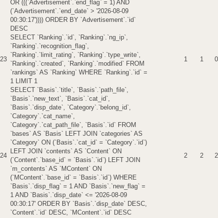
OR (((`Advertisement`.`end_flag` = 1) AND
(`Advertisement`.`end_date` > '2026-08-09
00:30:17')))) ORDER BY `Advertisement`.`id`
DESC
SELECT `Ranking`.`id`, `Ranking`.`ng_ip`,
`Ranking`.`recognition_flag`,
`Ranking`.`limit_rating`, `Ranking`.`type_write`,
23
1
1
0
`Ranking`.`created`, `Ranking`.`modified` FROM
`rankings` AS `Ranking` WHERE `Ranking`.`id` =
1 LIMIT 1
SELECT `Basis`.`title`, `Basis`.`path_file`,
`Basis`.`new_text`, `Basis`.`cat_id`,
`Basis`.`disp_date`, `Category`.`belong_id`,
`Category`.`cat_name`,
`Category`.`cat_path_file`, `Basis`.`id` FROM
`bases` AS `Basis` LEFT JOIN `categories` AS
`Category` ON (`Basis`.`cat_id` = `Category`.`id`)
LEFT JOIN `contents` AS `Content` ON
24
2
2
2
(`Content`.`base_id` = `Basis`.`id`) LEFT JOIN
`m_contents` AS `MContent` ON
(`MContent`.`base_id` = `Basis`.`id`) WHERE
`Basis`.`disp_flag` = 1 AND `Basis`.`new_flag` =
1 AND `Basis`.`disp_date` <= '2026-08-09
00:30:17' ORDER BY `Basis`.`disp_date` DESC,
`Content`.`id` DESC, `MContent`.`id` DESC