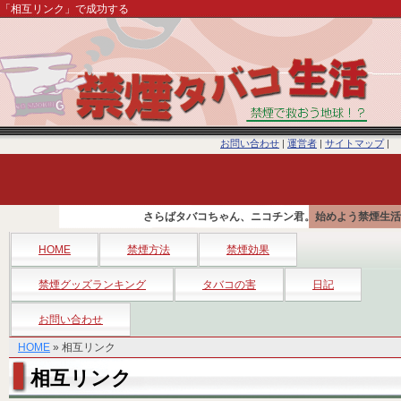
「相互リンク」で成功する
お問い合わせ
|
運営者
|
サイトマップ
|
さらばタバコちゃん、ニコチン君。始めよう禁煙生活
HOME
禁煙方法
禁煙効果
禁煙グッズランキング
タバコの害
日記
お問い合わせ
HOME
» 相互リンク
相互リンク