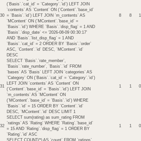
(`Basis`.`cat_id` = `Category`.`id`) LEFT JOIN
`contents` AS `Content` ON (`Content`.`base_id`
30
= `Basis`.`id`) LEFT JOIN `m_contents` AS
8
8
1
`MContent` ON (`MContent`.`base_id` =
`Basis`.`id`) WHERE `Basis`.`disp_flag` = 1 AND
`Basis`.`disp_date` <= '2026-08-09 00:30:17'
AND `Basis`.`list_disp_flag` = 1 AND
`Basis`.`cat_id` = 2 ORDER BY `Basis`.`order`
ASC, `Content`.`id` DESC, `MContent`.`id`
DESC
SELECT `Basis`.`rate_member`,
`Basis`.`rate_number`, `Basis`.`id` FROM
`bases` AS `Basis` LEFT JOIN `categories` AS
`Category` ON (`Basis`.`cat_id` = `Category`.`id`)
LEFT JOIN `contents` AS `Content` ON
31
1
1
0
(`Content`.`base_id` = `Basis`.`id`) LEFT JOIN
`m_contents` AS `MContent` ON
(`MContent`.`base_id` = `Basis`.`id`) WHERE
`Basis`.`id` = 15 ORDER BY `Content`.`id`
DESC, `MContent`.`id` DESC LIMIT 1
SELECT sum(rating) as sum_rating FROM
`ratings` AS `Rating` WHERE `Rating`.`base_id`
32
1
1
0
= 15 AND `Rating`.`disp_flag` = 1 ORDER BY
`Rating`.`id` ASC
SELECT COUNT(*) AS `count` FROM `ratings`