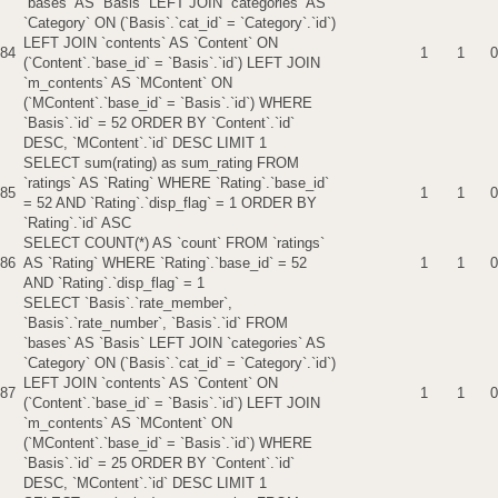
`bases` AS `Basis` LEFT JOIN `categories` AS
`Category` ON (`Basis`.`cat_id` = `Category`.`id`)
LEFT JOIN `contents` AS `Content` ON
84
1
1
0
(`Content`.`base_id` = `Basis`.`id`) LEFT JOIN
`m_contents` AS `MContent` ON
(`MContent`.`base_id` = `Basis`.`id`) WHERE
`Basis`.`id` = 52 ORDER BY `Content`.`id`
DESC, `MContent`.`id` DESC LIMIT 1
SELECT sum(rating) as sum_rating FROM
`ratings` AS `Rating` WHERE `Rating`.`base_id`
85
1
1
0
= 52 AND `Rating`.`disp_flag` = 1 ORDER BY
`Rating`.`id` ASC
SELECT COUNT(*) AS `count` FROM `ratings`
86
AS `Rating` WHERE `Rating`.`base_id` = 52
1
1
0
AND `Rating`.`disp_flag` = 1
SELECT `Basis`.`rate_member`,
`Basis`.`rate_number`, `Basis`.`id` FROM
`bases` AS `Basis` LEFT JOIN `categories` AS
`Category` ON (`Basis`.`cat_id` = `Category`.`id`)
LEFT JOIN `contents` AS `Content` ON
87
1
1
0
(`Content`.`base_id` = `Basis`.`id`) LEFT JOIN
`m_contents` AS `MContent` ON
(`MContent`.`base_id` = `Basis`.`id`) WHERE
`Basis`.`id` = 25 ORDER BY `Content`.`id`
DESC, `MContent`.`id` DESC LIMIT 1