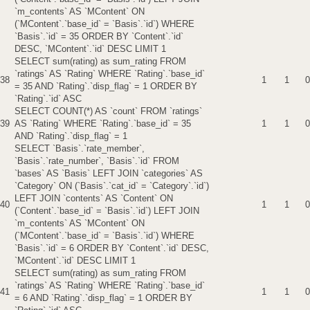
`m_contents` AS `MContent` ON
(`MContent`.`base_id` = `Basis`.`id`) WHERE
`Basis`.`id` = 35 ORDER BY `Content`.`id`
DESC, `MContent`.`id` DESC LIMIT 1
SELECT sum(rating) as sum_rating FROM
`ratings` AS `Rating` WHERE `Rating`.`base_id`
38
1
1
0
= 35 AND `Rating`.`disp_flag` = 1 ORDER BY
`Rating`.`id` ASC
SELECT COUNT(*) AS `count` FROM `ratings`
39
AS `Rating` WHERE `Rating`.`base_id` = 35
1
1
0
AND `Rating`.`disp_flag` = 1
SELECT `Basis`.`rate_member`,
`Basis`.`rate_number`, `Basis`.`id` FROM
`bases` AS `Basis` LEFT JOIN `categories` AS
`Category` ON (`Basis`.`cat_id` = `Category`.`id`)
LEFT JOIN `contents` AS `Content` ON
40
1
1
0
(`Content`.`base_id` = `Basis`.`id`) LEFT JOIN
`m_contents` AS `MContent` ON
(`MContent`.`base_id` = `Basis`.`id`) WHERE
`Basis`.`id` = 6 ORDER BY `Content`.`id` DESC,
`MContent`.`id` DESC LIMIT 1
SELECT sum(rating) as sum_rating FROM
`ratings` AS `Rating` WHERE `Rating`.`base_id`
41
1
1
0
= 6 AND `Rating`.`disp_flag` = 1 ORDER BY