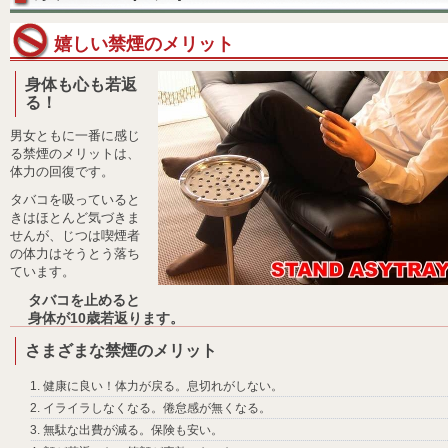
嬉しい禁煙のメリット
身体も心も若返
る！
男女ともに一番に感じ
る禁煙のメリットは、
体力の回復です。
タバコを吸っていると
きはほとんど気づきま
せんが、じつは喫煙者
の体力はそうとう落ち
ています。
タバコを止めると
身体が10歳若返ります。
さまざまな禁煙のメリット
健康に良い！体力が戻る。息切れがしない。
イライラしなくなる。倦怠感が無くなる。
無駄な出費が減る。保険も安い。