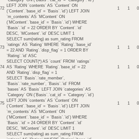
LEFT JOIN `contents` AS `Content` ON
72
1
1
0
(`Content`.`base_id` = `Basis`.`id`) LEFT JOIN
`m_contents` AS `MContent` ON
(`MContent`.`base_id` = `Basis`.`id`) WHERE
`Basis`.`id` = 22 ORDER BY `Content`.`id`
DESC, `MContent`.`id` DESC LIMIT 1
SELECT sum(rating) as sum_rating FROM
`ratings` AS `Rating` WHERE `Rating`.`base_id`
73
1
1
0
= 22 AND `Rating`.`disp_flag` = 1 ORDER BY
`Rating`.`id` ASC
SELECT COUNT(*) AS `count` FROM `ratings`
74
AS `Rating` WHERE `Rating`.`base_id` = 22
1
1
0
AND `Rating`.`disp_flag` = 1
SELECT `Basis`.`rate_member`,
`Basis`.`rate_number`, `Basis`.`id` FROM
`bases` AS `Basis` LEFT JOIN `categories` AS
`Category` ON (`Basis`.`cat_id` = `Category`.`id`)
LEFT JOIN `contents` AS `Content` ON
75
1
1
0
(`Content`.`base_id` = `Basis`.`id`) LEFT JOIN
`m_contents` AS `MContent` ON
(`MContent`.`base_id` = `Basis`.`id`) WHERE
`Basis`.`id` = 24 ORDER BY `Content`.`id`
DESC, `MContent`.`id` DESC LIMIT 1
SELECT sum(rating) as sum_rating FROM