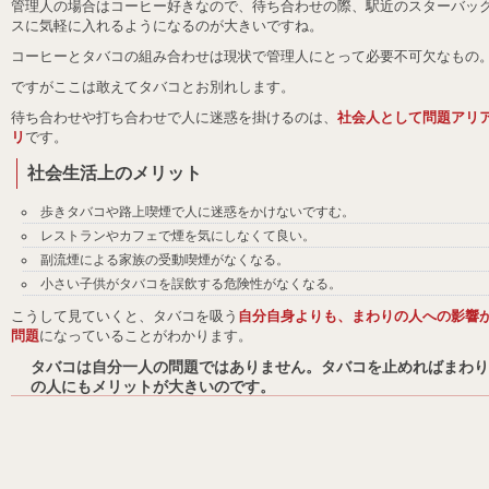
管理人の場合はコーヒー好きなので、待ち合わせの際、駅近のスターバッ
スに気軽に入れるようになるのが大きいですね。
コーヒーとタバコの組み合わせは現状で管理人にとって必要不可欠なもの
ですがここは敢えてタバコとお別れします。
待ち合わせや打ち合わせで人に迷惑を掛けるのは、
社会人として問題アリ
リ
です。
社会生活上のメリット
歩きタバコや路上喫煙で人に迷惑をかけないですむ。
レストランやカフェで煙を気にしなくて良い。
副流煙による家族の受動喫煙がなくなる。
小さい子供がタバコを誤飲する危険性がなくなる。
こうして見ていくと、タバコを吸う
自分自身よりも、まわりの人への影響
問題
になっていることがわかります。
タバコは自分一人の問題ではありません。タバコを止めればまわり
の人にもメリットが大きいのです。