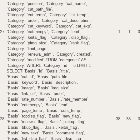
`Category`.`position`, `Category`.`cat_name`,
`Category`.`cat_path_file`,
`Category`.`cat_temp`, `Category`.`list_temp`,
`Category`.`order`, `Category`.`cat_description`,
`Category`.`cat_keyword`, `Category`.`cat_exp`,
27
`Category`.`catchcopy`, `Category`.`lead`,
1
1
0
`Category`.`keitai_flag`, `Category`.`disp_flag`,
`Category`.`pimg_size`, `Category`.`rank_flag`,
`Category`.`limit_page`,
`Category`.`renewal_adm`, `Category`.`created`,
`Category`.`modified` FROM `categories` AS
`Category` WHERE `Category`.`id` = 5 LIMIT 1
SELECT `Basis`.`id`, `Basis`.`title`,
`Basis`.`cat_id`, `Basis`.`path_file`,
`Basis`.`keyword`, `Basis`.`description`,
`Basis`.`image`, `Basis`.`img_size`,
`Basis`.`link_url`, `Basis`.`order`,
`Basis`.`rate_number`, `Basis`.`rate_member`,
`Basis`.`catchcopy`, `Basis`.`lead`,
`Basis`.`page_temp`, `Basis`.`cont_temp`,
`Basis`.`topdisp_flag`, `Basis`.`new_flag`,
28
38
38
0
`Basis`.`renewal_flag`, `Basis`.`pickup_flag`,
`Basis`.`bkup_flag`, `Basis`.`keitai_flag`,
`Basis`.`new_text`, `Basis`.`comment_flag`,
`Basis`.`list_disp_flag`, `Basis`.`disp_flag`,