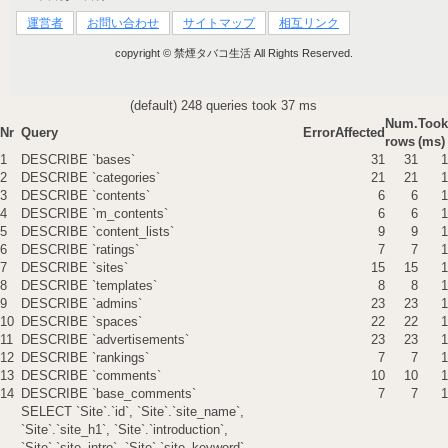
運営者
お問い合わせ
サイトマップ
相互リンク
copyright © 禁煙タバコ生活 All Rights Reserved.
(default) 248 queries took 37 ms
Num.
Took
Nr
Query
Error
Affected
rows
(ms)
1
DESCRIBE `bases`
31
31
1
2
DESCRIBE `categories`
21
21
1
3
DESCRIBE `contents`
6
6
1
4
DESCRIBE `m_contents`
6
6
1
5
DESCRIBE `content_lists`
9
9
1
6
DESCRIBE `ratings`
7
7
1
7
DESCRIBE `sites`
15
15
1
8
DESCRIBE `templates`
8
8
1
9
DESCRIBE `admins`
23
23
1
10
DESCRIBE `spaces`
22
22
1
11
DESCRIBE `advertisements`
23
23
1
12
DESCRIBE `rankings`
7
7
1
13
DESCRIBE `comments`
10
10
1
14
DESCRIBE `base_comments`
7
7
1
SELECT `Site`.`id`, `Site`.`site_name`,
`Site`.`site_h1`, `Site`.`introduction`,
`Site`.`site_intro`, `Site`.`site_keyword`,