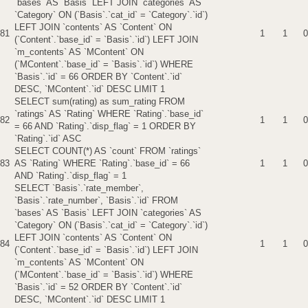
`bases` AS `Basis` LEFT JOIN `categories` AS
`Category` ON (`Basis`.`cat_id` = `Category`.`id`)
LEFT JOIN `contents` AS `Content` ON
81
1
1
0
(`Content`.`base_id` = `Basis`.`id`) LEFT JOIN
`m_contents` AS `MContent` ON
(`MContent`.`base_id` = `Basis`.`id`) WHERE
`Basis`.`id` = 66 ORDER BY `Content`.`id`
DESC, `MContent`.`id` DESC LIMIT 1
SELECT sum(rating) as sum_rating FROM
`ratings` AS `Rating` WHERE `Rating`.`base_id`
82
1
1
0
= 66 AND `Rating`.`disp_flag` = 1 ORDER BY
`Rating`.`id` ASC
SELECT COUNT(*) AS `count` FROM `ratings`
83
AS `Rating` WHERE `Rating`.`base_id` = 66
1
1
0
AND `Rating`.`disp_flag` = 1
SELECT `Basis`.`rate_member`,
`Basis`.`rate_number`, `Basis`.`id` FROM
`bases` AS `Basis` LEFT JOIN `categories` AS
`Category` ON (`Basis`.`cat_id` = `Category`.`id`)
LEFT JOIN `contents` AS `Content` ON
84
1
1
0
(`Content`.`base_id` = `Basis`.`id`) LEFT JOIN
`m_contents` AS `MContent` ON
(`MContent`.`base_id` = `Basis`.`id`) WHERE
`Basis`.`id` = 52 ORDER BY `Content`.`id`
DESC, `MContent`.`id` DESC LIMIT 1