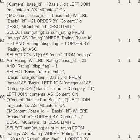
63
1
1
0
(`Content`.`base_id` = `Basis`.`id`) LEFT JOIN
`m_contents` AS `MContent` ON
(`MContent`.`base_id` = `Basis`.`id`) WHERE
`Basis`.`id` = 21 ORDER BY `Content`.`id`
DESC, `MContent`.`id` DESC LIMIT 1
SELECT sum(rating) as sum_rating FROM
`ratings` AS `Rating` WHERE `Rating`.`base_id`
64
1
1
0
= 21 AND `Rating`.`disp_flag` = 1 ORDER BY
`Rating`.`id` ASC
SELECT COUNT(*) AS `count` FROM `ratings`
65
AS `Rating` WHERE `Rating`.`base_id` = 21
1
1
0
AND `Rating`.`disp_flag` = 1
SELECT `Basis`.`rate_member`,
`Basis`.`rate_number`, `Basis`.`id` FROM
`bases` AS `Basis` LEFT JOIN `categories` AS
`Category` ON (`Basis`.`cat_id` = `Category`.`id`)
LEFT JOIN `contents` AS `Content` ON
66
1
1
0
(`Content`.`base_id` = `Basis`.`id`) LEFT JOIN
`m_contents` AS `MContent` ON
(`MContent`.`base_id` = `Basis`.`id`) WHERE
`Basis`.`id` = 20 ORDER BY `Content`.`id`
DESC, `MContent`.`id` DESC LIMIT 1
SELECT sum(rating) as sum_rating FROM
`ratings` AS `Rating` WHERE `Rating`.`base_id`
67
1
1
0
= 20 AND `Rating`.`disp_flag` = 1 ORDER BY