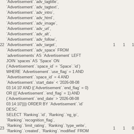
`Advertisement`.`adv_tagtitle`,
`Advertisement`.`adv_tagtext`,
`Advertisement`.`adv_intro`,
`Advertisement`.`adv_html`,
`Advertisement`.`adv_image`,
`Advertisement`.`adv_url`,
`Advertisement`.`adv_alt`,
`Advertisement`.`adv_follow`,
22
`Advertisement`.`adv_target`,
1
1
1
`Advertisement`.`adv_space` FROM
`advertisements` AS `Advertisement` LEFT
JOIN `spaces` AS `Space` ON
(`Advertisement`.`space_id` = `Space`.`id`)
WHERE `Advertisement`.`use_flag` = 1 AND
`Advertisement`.`space_id` = 4 AND
`Advertisement`.`start_date` < '2026-08-08
03:14:10' AND ((`Advertisement`.`end_flag` = 0)
OR (((`Advertisement`.`end_flag` = 1) AND
(`Advertisement`.`end_date` > '2026-08-08
03:14:10')))) ORDER BY `Advertisement`.`id`
DESC
SELECT `Ranking`.`id`, `Ranking`.`ng_ip`,
`Ranking`.`recognition_flag`,
`Ranking`.`limit_rating`, `Ranking`.`type_write`,
23
1
1
0
`Ranking`.`created`, `Ranking`.`modified` FROM