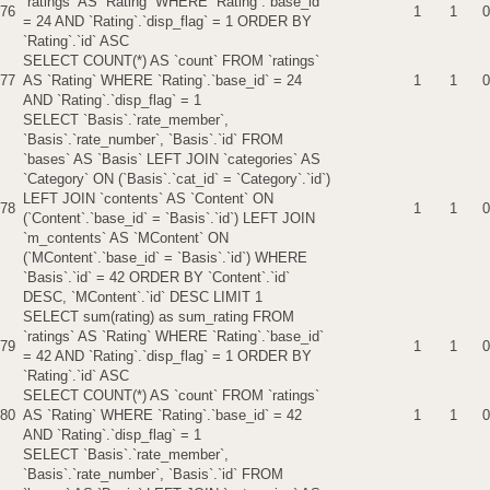
`ratings` AS `Rating` WHERE `Rating`.`base_id`
76
1
1
0
= 24 AND `Rating`.`disp_flag` = 1 ORDER BY
`Rating`.`id` ASC
SELECT COUNT(*) AS `count` FROM `ratings`
77
AS `Rating` WHERE `Rating`.`base_id` = 24
1
1
0
AND `Rating`.`disp_flag` = 1
SELECT `Basis`.`rate_member`,
`Basis`.`rate_number`, `Basis`.`id` FROM
`bases` AS `Basis` LEFT JOIN `categories` AS
`Category` ON (`Basis`.`cat_id` = `Category`.`id`)
LEFT JOIN `contents` AS `Content` ON
78
1
1
0
(`Content`.`base_id` = `Basis`.`id`) LEFT JOIN
`m_contents` AS `MContent` ON
(`MContent`.`base_id` = `Basis`.`id`) WHERE
`Basis`.`id` = 42 ORDER BY `Content`.`id`
DESC, `MContent`.`id` DESC LIMIT 1
SELECT sum(rating) as sum_rating FROM
`ratings` AS `Rating` WHERE `Rating`.`base_id`
79
1
1
0
= 42 AND `Rating`.`disp_flag` = 1 ORDER BY
`Rating`.`id` ASC
SELECT COUNT(*) AS `count` FROM `ratings`
80
AS `Rating` WHERE `Rating`.`base_id` = 42
1
1
0
AND `Rating`.`disp_flag` = 1
SELECT `Basis`.`rate_member`,
`Basis`.`rate_number`, `Basis`.`id` FROM