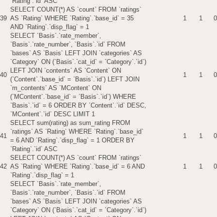
`Rating`.`id` ASC
SELECT COUNT(*) AS `count` FROM `ratings`
39
AS `Rating` WHERE `Rating`.`base_id` = 35
1
1
0
AND `Rating`.`disp_flag` = 1
SELECT `Basis`.`rate_member`,
`Basis`.`rate_number`, `Basis`.`id` FROM
`bases` AS `Basis` LEFT JOIN `categories` AS
`Category` ON (`Basis`.`cat_id` = `Category`.`id`)
LEFT JOIN `contents` AS `Content` ON
40
1
1
0
(`Content`.`base_id` = `Basis`.`id`) LEFT JOIN
`m_contents` AS `MContent` ON
(`MContent`.`base_id` = `Basis`.`id`) WHERE
`Basis`.`id` = 6 ORDER BY `Content`.`id` DESC,
`MContent`.`id` DESC LIMIT 1
SELECT sum(rating) as sum_rating FROM
`ratings` AS `Rating` WHERE `Rating`.`base_id`
41
1
1
0
= 6 AND `Rating`.`disp_flag` = 1 ORDER BY
`Rating`.`id` ASC
SELECT COUNT(*) AS `count` FROM `ratings`
42
AS `Rating` WHERE `Rating`.`base_id` = 6 AND
1
1
0
`Rating`.`disp_flag` = 1
SELECT `Basis`.`rate_member`,
`Basis`.`rate_number`, `Basis`.`id` FROM
`bases` AS `Basis` LEFT JOIN `categories` AS
`Category` ON (`Basis`.`cat_id` = `Category`.`id`)