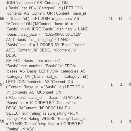
JOIN `categories` AS `Category` ON
(`Basis`.`cat_id` = `Category`.`id`) LEFT JOIN
`contents` AS `Content` ON (`Content`.`base_id`
56
= `Basis`.`id`) LEFT JOIN `m_contents` AS
11
11
1
`MContent` ON (`MContent`.`base_id` =
`Basis`.`id`) WHERE `Basis`.`disp_flag` = 1 AND
`Basis`.`disp_date` <= '2026-08-08 03:14:10'
AND `Basis`.`list_disp_flag` = 1 AND
`Basis`.`cat_id` = 1 ORDER BY `Basis`.`order`
ASC, `Content`.`id` DESC, `MContent`.`id`
DESC
SELECT `Basis`.`rate_member`,
`Basis`.`rate_number`, `Basis`.`id` FROM
`bases` AS `Basis` LEFT JOIN `categories` AS
`Category` ON (`Basis`.`cat_id` = `Category`.`id`)
LEFT JOIN `contents` AS `Content` ON
57
1
1
0
(`Content`.`base_id` = `Basis`.`id`) LEFT JOIN
`m_contents` AS `MContent` ON
(`MContent`.`base_id` = `Basis`.`id`) WHERE
`Basis`.`id` = 19 ORDER BY `Content`.`id`
DESC, `MContent`.`id` DESC LIMIT 1
SELECT sum(rating) as sum_rating FROM
`ratings` AS `Rating` WHERE `Rating`.`base_id`
58
1
1
0
= 19 AND `Rating`.`disp_flag` = 1 ORDER BY
`Rating`.`id` ASC