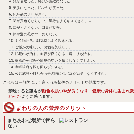
顔が若返った。笑顔が素敵になった。
美肌になった。肌ツヤが戻った。
化粧品のノリが違う。
歯が黄色くならない。気持ちよくキスできる。ｗ
口がくさくない。口臭が改善。
体や髪の毛がヤニ臭くない。
よく眠れる。朝気持ちよく起きれる。
ご飯が美味しい。お酒も美味しい。
肌荒れが治る。血行が良くなる。肩こりも治る。
壁紙の黄ばみや部屋の匂いを気にしなくてもよい。
喫煙場所を探し回らずにすむ。
公共施設や打ち合わせの際にタバコを我慢しなくてすむ。
これらは一般的によく言われる禁煙のメリットや効果です。
禁煙すると誰もが
顔色や肌つやが良くなり、健康な身体に生まれ変
わった
ように感じます。
まわりの人の禁煙のメリット
まちあわせ場所で困ら
ない