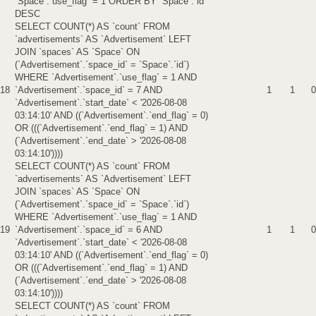
`Space`.`use_flag` = 1 ORDER BY `Space`.`id`
DESC
SELECT COUNT(*) AS `count` FROM
`advertisements` AS `Advertisement` LEFT
JOIN `spaces` AS `Space` ON
(`Advertisement`.`space_id` = `Space`.`id`)
WHERE `Advertisement`.`use_flag` = 1 AND
18
`Advertisement`.`space_id` = 7 AND
1
1
0
`Advertisement`.`start_date` < '2026-08-08
03:14:10' AND ((`Advertisement`.`end_flag` = 0)
OR (((`Advertisement`.`end_flag` = 1) AND
(`Advertisement`.`end_date` > '2026-08-08
03:14:10'))))
SELECT COUNT(*) AS `count` FROM
`advertisements` AS `Advertisement` LEFT
JOIN `spaces` AS `Space` ON
(`Advertisement`.`space_id` = `Space`.`id`)
WHERE `Advertisement`.`use_flag` = 1 AND
19
`Advertisement`.`space_id` = 6 AND
1
1
0
`Advertisement`.`start_date` < '2026-08-08
03:14:10' AND ((`Advertisement`.`end_flag` = 0)
OR (((`Advertisement`.`end_flag` = 1) AND
(`Advertisement`.`end_date` > '2026-08-08
03:14:10'))))
SELECT COUNT(*) AS `count` FROM