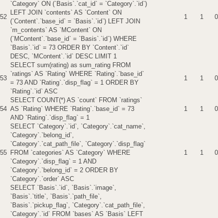
`Category` ON (`Basis`.`cat_id` = `Category`.`id`)
LEFT JOIN `contents` AS `Content` ON
52
1
1
0
(`Content`.`base_id` = `Basis`.`id`) LEFT JOIN
`m_contents` AS `MContent` ON
(`MContent`.`base_id` = `Basis`.`id`) WHERE
`Basis`.`id` = 73 ORDER BY `Content`.`id`
DESC, `MContent`.`id` DESC LIMIT 1
SELECT sum(rating) as sum_rating FROM
`ratings` AS `Rating` WHERE `Rating`.`base_id`
53
1
1
0
= 73 AND `Rating`.`disp_flag` = 1 ORDER BY
`Rating`.`id` ASC
SELECT COUNT(*) AS `count` FROM `ratings`
54
AS `Rating` WHERE `Rating`.`base_id` = 73
1
1
0
AND `Rating`.`disp_flag` = 1
SELECT `Category`.`id`, `Category`.`cat_name`,
`Category`.`belong_id`,
`Category`.`cat_path_file`, `Category`.`disp_flag`
55
FROM `categories` AS `Category` WHERE
1
1
0
`Category`.`disp_flag` = 1 AND
`Category`.`belong_id` = 2 ORDER BY
`Category`.`order` ASC
SELECT `Basis`.`id`, `Basis`.`image`,
`Basis`.`title`, `Basis`.`path_file`,
`Basis`.`pickup_flag`, `Category`.`cat_path_file`,
`Category`.`id` FROM `bases` AS `Basis` LEFT