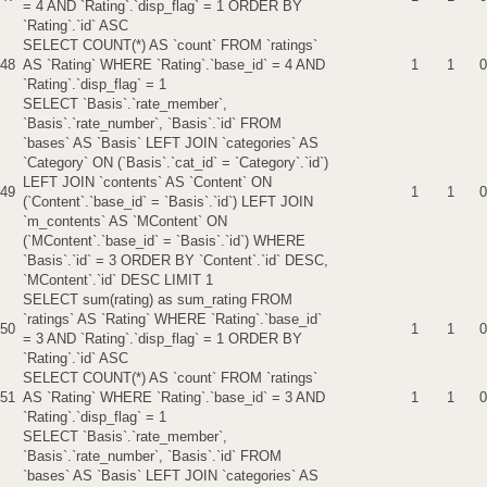
= 4 AND `Rating`.`disp_flag` = 1 ORDER BY
`Rating`.`id` ASC
SELECT COUNT(*) AS `count` FROM `ratings`
48
AS `Rating` WHERE `Rating`.`base_id` = 4 AND
1
1
0
`Rating`.`disp_flag` = 1
SELECT `Basis`.`rate_member`,
`Basis`.`rate_number`, `Basis`.`id` FROM
`bases` AS `Basis` LEFT JOIN `categories` AS
`Category` ON (`Basis`.`cat_id` = `Category`.`id`)
LEFT JOIN `contents` AS `Content` ON
49
1
1
0
(`Content`.`base_id` = `Basis`.`id`) LEFT JOIN
`m_contents` AS `MContent` ON
(`MContent`.`base_id` = `Basis`.`id`) WHERE
`Basis`.`id` = 3 ORDER BY `Content`.`id` DESC,
`MContent`.`id` DESC LIMIT 1
SELECT sum(rating) as sum_rating FROM
`ratings` AS `Rating` WHERE `Rating`.`base_id`
50
1
1
0
= 3 AND `Rating`.`disp_flag` = 1 ORDER BY
`Rating`.`id` ASC
SELECT COUNT(*) AS `count` FROM `ratings`
51
AS `Rating` WHERE `Rating`.`base_id` = 3 AND
1
1
0
`Rating`.`disp_flag` = 1
SELECT `Basis`.`rate_member`,
`Basis`.`rate_number`, `Basis`.`id` FROM
`bases` AS `Basis` LEFT JOIN `categories` AS