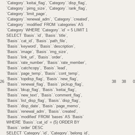
`Category`.`keitai_flag`, `Category`.`disp_flag`,
`Category`.`pimg_size`, `Category`.`rank_flag`,
`Category`.`limit_page`,
`Category`.`renewal_adm`, `Category`.`created`,
`Category`.`modified` FROM `categories` AS
`Category` WHERE `Category`.`id` = 5 LIMIT 1
SELECT `Basis`.`id`, `Basis`.`title`,
`Basis`.`cat_id`, `Basis`.`path_file`,
`Basis`.`keyword`, `Basis`.`description`,
`Basis`.`image`, `Basis`.`img_size`,
`Basis`.`link_url`, `Basis`.`order`,
`Basis`.`rate_number`, `Basis`.`rate_member`,
`Basis`.`catchcopy`, `Basis`.`lead`,
`Basis`.`page_temp`, `Basis`.`cont_temp`,
`Basis`.`topdisp_flag`, `Basis`.`new_flag`,
26
38
38
0
`Basis`.`renewal_flag`, `Basis`.`pickup_flag`,
`Basis`.`bkup_flag`, `Basis`.`keitai_flag`,
`Basis`.`new_text`, `Basis`.`comment_flag`,
`Basis`.`list_disp_flag`, `Basis`.`disp_flag`,
`Basis`.`disp_date`, `Basis`.`page_memo`,
`Basis`.`renewal_adm`, `Basis`.`created`,
`Basis`.`modified` FROM `bases` AS `Basis`
WHERE `Basis`.`cat_id` = (5) ORDER BY
`Basis`.`order` DESC
SELECT `Category`.`id`, `Category`.`belong_id`,