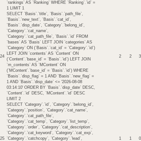
`rankings` AS `Ranking` WHERE `Ranking`.`id` =
1 LIMIT 1
SELECT `Basis`.`title`, `Basis`.`path_file`,
`Basis`.`new_text`, `Basis`.`cat_id`,
`Basis`.`disp_date`, `Category`.`belong_id`,
`Category`.`cat_name`,
`Category`.`cat_path_file`, `Basis`.`id` FROM
`bases` AS `Basis` LEFT JOIN `categories` AS
`Category` ON (`Basis`.`cat_id` = `Category`.`id`)
LEFT JOIN `contents` AS `Content` ON
24
2
2
3
(`Content`.`base_id` = `Basis`.`id`) LEFT JOIN
`m_contents` AS `MContent` ON
(`MContent`.`base_id` = `Basis`.`id`) WHERE
`Basis`.`disp_flag` = 1 AND `Basis`.`new_flag` =
1 AND `Basis`.`disp_date` <= '2026-08-08
03:14:10' ORDER BY `Basis`.`disp_date` DESC,
`Content`.`id` DESC, `MContent`.`id` DESC
LIMIT 2
SELECT `Category`.`id`, `Category`.`belong_id`,
`Category`.`position`, `Category`.`cat_name`,
`Category`.`cat_path_file`,
`Category`.`cat_temp`, `Category`.`list_temp`,
`Category`.`order`, `Category`.`cat_description`,
`Category`.`cat_keyword`, `Category`.`cat_exp`,
25
`Category`.`catchcopy`, `Category`.`lead`,
1
1
0