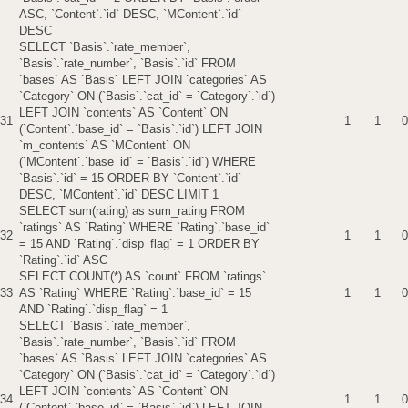
ASC, `Content`.`id` DESC, `MContent`.`id`
DESC
SELECT `Basis`.`rate_member`,
`Basis`.`rate_number`, `Basis`.`id` FROM
`bases` AS `Basis` LEFT JOIN `categories` AS
`Category` ON (`Basis`.`cat_id` = `Category`.`id`)
LEFT JOIN `contents` AS `Content` ON
31
1
1
0
(`Content`.`base_id` = `Basis`.`id`) LEFT JOIN
`m_contents` AS `MContent` ON
(`MContent`.`base_id` = `Basis`.`id`) WHERE
`Basis`.`id` = 15 ORDER BY `Content`.`id`
DESC, `MContent`.`id` DESC LIMIT 1
SELECT sum(rating) as sum_rating FROM
`ratings` AS `Rating` WHERE `Rating`.`base_id`
32
1
1
0
= 15 AND `Rating`.`disp_flag` = 1 ORDER BY
`Rating`.`id` ASC
SELECT COUNT(*) AS `count` FROM `ratings`
33
AS `Rating` WHERE `Rating`.`base_id` = 15
1
1
0
AND `Rating`.`disp_flag` = 1
SELECT `Basis`.`rate_member`,
`Basis`.`rate_number`, `Basis`.`id` FROM
`bases` AS `Basis` LEFT JOIN `categories` AS
`Category` ON (`Basis`.`cat_id` = `Category`.`id`)
LEFT JOIN `contents` AS `Content` ON
34
1
1
0
(`Content`.`base_id` = `Basis`.`id`) LEFT JOIN