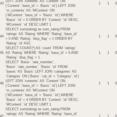
LEFT JOIN `contents` AS `Content` ON
43
1
1
0
(`Content`.`base_id` = `Basis`.`id`) LEFT JOIN
`m_contents` AS `MContent` ON
(`MContent`.`base_id` = `Basis`.`id`) WHERE
`Basis`.`id` = 5 ORDER BY `Content`.`id` DESC,
`MContent`.`id` DESC LIMIT 1
SELECT sum(rating) as sum_rating FROM
`ratings` AS `Rating` WHERE `Rating`.`base_id`
44
1
1
0
= 5 AND `Rating`.`disp_flag` = 1 ORDER BY
`Rating`.`id` ASC
SELECT COUNT(*) AS `count` FROM `ratings`
45
AS `Rating` WHERE `Rating`.`base_id` = 5 AND
1
1
0
`Rating`.`disp_flag` = 1
SELECT `Basis`.`rate_member`,
`Basis`.`rate_number`, `Basis`.`id` FROM
`bases` AS `Basis` LEFT JOIN `categories` AS
`Category` ON (`Basis`.`cat_id` = `Category`.`id`)
LEFT JOIN `contents` AS `Content` ON
46
1
1
0
(`Content`.`base_id` = `Basis`.`id`) LEFT JOIN
`m_contents` AS `MContent` ON
(`MContent`.`base_id` = `Basis`.`id`) WHERE
`Basis`.`id` = 4 ORDER BY `Content`.`id` DESC,
`MContent`.`id` DESC LIMIT 1
SELECT sum(rating) as sum_rating FROM
`ratings` AS `Rating` WHERE `Rating`.`base_id`
47
1
1
0