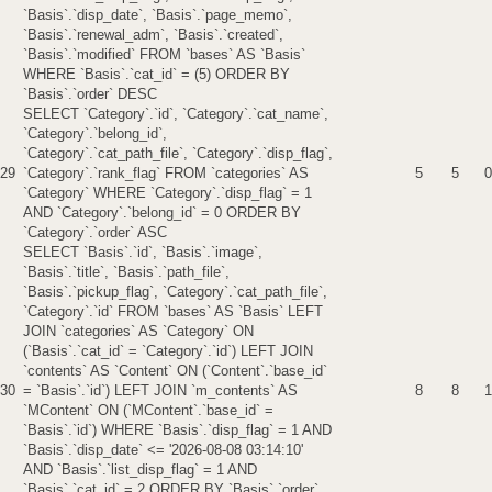
`Basis`.`disp_date`, `Basis`.`page_memo`,
`Basis`.`renewal_adm`, `Basis`.`created`,
`Basis`.`modified` FROM `bases` AS `Basis`
WHERE `Basis`.`cat_id` = (5) ORDER BY
`Basis`.`order` DESC
SELECT `Category`.`id`, `Category`.`cat_name`,
`Category`.`belong_id`,
`Category`.`cat_path_file`, `Category`.`disp_flag`,
29
`Category`.`rank_flag` FROM `categories` AS
5
5
0
`Category` WHERE `Category`.`disp_flag` = 1
AND `Category`.`belong_id` = 0 ORDER BY
`Category`.`order` ASC
SELECT `Basis`.`id`, `Basis`.`image`,
`Basis`.`title`, `Basis`.`path_file`,
`Basis`.`pickup_flag`, `Category`.`cat_path_file`,
`Category`.`id` FROM `bases` AS `Basis` LEFT
JOIN `categories` AS `Category` ON
(`Basis`.`cat_id` = `Category`.`id`) LEFT JOIN
`contents` AS `Content` ON (`Content`.`base_id`
30
= `Basis`.`id`) LEFT JOIN `m_contents` AS
8
8
1
`MContent` ON (`MContent`.`base_id` =
`Basis`.`id`) WHERE `Basis`.`disp_flag` = 1 AND
`Basis`.`disp_date` <= '2026-08-08 03:14:10'
AND `Basis`.`list_disp_flag` = 1 AND
`Basis`.`cat_id` = 2 ORDER BY `Basis`.`order`