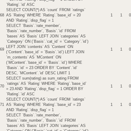
`Rating`.`id` ASC
SELECT COUNT(*) AS `count` FROM `ratings`
68
AS `Rating` WHERE `Rating`.`base_id` = 20
1
1
0
AND `Rating`.`disp_flag` = 1
SELECT `Basis`.`rate_member`,
`Basis`.`rate_number`, `Basis`.`id` FROM
`bases` AS `Basis` LEFT JOIN `categories` AS
`Category` ON (`Basis`.`cat_id` = `Category`.`id`)
LEFT JOIN `contents` AS `Content` ON
69
1
1
0
(`Content`.`base_id` = `Basis`.`id`) LEFT JOIN
`m_contents` AS `MContent` ON
(`MContent`.`base_id` = `Basis`.`id`) WHERE
`Basis`.`id` = 23 ORDER BY `Content`.`id`
DESC, `MContent`.`id` DESC LIMIT 1
SELECT sum(rating) as sum_rating FROM
`ratings` AS `Rating` WHERE `Rating`.`base_id`
70
1
1
0
= 23 AND `Rating`.`disp_flag` = 1 ORDER BY
`Rating`.`id` ASC
SELECT COUNT(*) AS `count` FROM `ratings`
71
AS `Rating` WHERE `Rating`.`base_id` = 23
1
1
0
AND `Rating`.`disp_flag` = 1
SELECT `Basis`.`rate_member`,
`Basis`.`rate_number`, `Basis`.`id` FROM
`bases` AS `Basis` LEFT JOIN `categories` AS
`Category` ON (`Basis`.`cat_id` = `Category`.`id`)