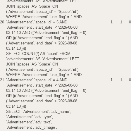
`advertisements` AS `Advertisement` LEFT
JOIN `spaces` AS `Space` ON
(`Advertisement`.`space_id` = `Space`.`id`)
WHERE `Advertisement`.`use_flag` = 1 AND
20
`Advertisement`.`space_id` = 5 AND
1
1
0
`Advertisement`.`start_date` < '2026-08-08
03:14:10' AND ((`Advertisement`.`end_flag` = 0)
OR (((`Advertisement`.`end_flag` = 1) AND
(`Advertisement`.`end_date` > '2026-08-08
03:14:10'))))
SELECT COUNT(*) AS `count` FROM
`advertisements` AS `Advertisement` LEFT
JOIN `spaces` AS `Space` ON
(`Advertisement`.`space_id` = `Space`.`id`)
WHERE `Advertisement`.`use_flag` = 1 AND
21
`Advertisement`.`space_id` = 4 AND
1
1
0
`Advertisement`.`start_date` < '2026-08-08
03:14:10' AND ((`Advertisement`.`end_flag` = 0)
OR (((`Advertisement`.`end_flag` = 1) AND
(`Advertisement`.`end_date` > '2026-08-08
03:14:10'))))
SELECT `Advertisement`.`adv_name`,
`Advertisement`.`adv_type`,
`Advertisement`.`adv_text`,
`Advertisement`.`adv_timage`,