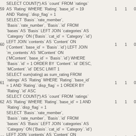
SELECT COUNT(*) AS `count` FROM `ratings`
59
AS `Rating` WHERE `Rating`.`base_id` = 19
1
1
0
AND `Rating`.`disp_flag` = 1
SELECT `Basis`.`rate_member`,
`Basis`.`rate_number`, `Basis`.`id` FROM
`bases` AS `Basis` LEFT JOIN `categories` AS
`Category` ON (`Basis`.`cat_id` = `Category`.`id`)
LEFT JOIN `contents` AS `Content` ON
60
1
1
0
(`Content`.`base_id` = `Basis`.`id`) LEFT JOIN
`m_contents` AS `MContent` ON
(`MContent`.`base_id` = `Basis`.`id`) WHERE
`Basis`.`id` = 1 ORDER BY `Content`.`id` DESC,
`MContent`.`id` DESC LIMIT 1
SELECT sum(rating) as sum_rating FROM
`ratings` AS `Rating` WHERE `Rating`.`base_id`
61
1
1
0
= 1 AND `Rating`.`disp_flag` = 1 ORDER BY
`Rating`.`id` ASC
SELECT COUNT(*) AS `count` FROM `ratings`
62
AS `Rating` WHERE `Rating`.`base_id` = 1 AND
1
1
0
`Rating`.`disp_flag` = 1
SELECT `Basis`.`rate_member`,
`Basis`.`rate_number`, `Basis`.`id` FROM
`bases` AS `Basis` LEFT JOIN `categories` AS
`Category` ON (`Basis`.`cat_id` = `Category`.`id`)
LEFT JOIN `contents` AS `Content` ON