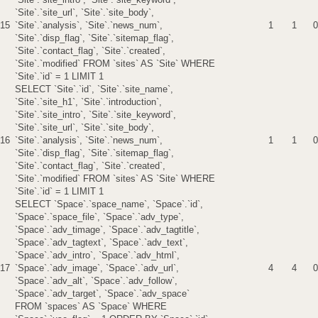
`Site`.`site_url`, `Site`.`site_body`,
15
`Site`.`analysis`, `Site`.`news_num`,
1
1
0
`Site`.`disp_flag`, `Site`.`sitemap_flag`,
`Site`.`contact_flag`, `Site`.`created`,
`Site`.`modified` FROM `sites` AS `Site` WHERE
`Site`.`id` = 1 LIMIT 1
SELECT `Site`.`id`, `Site`.`site_name`,
`Site`.`site_h1`, `Site`.`introduction`,
`Site`.`site_intro`, `Site`.`site_keyword`,
`Site`.`site_url`, `Site`.`site_body`,
16
`Site`.`analysis`, `Site`.`news_num`,
1
1
0
`Site`.`disp_flag`, `Site`.`sitemap_flag`,
`Site`.`contact_flag`, `Site`.`created`,
`Site`.`modified` FROM `sites` AS `Site` WHERE
`Site`.`id` = 1 LIMIT 1
SELECT `Space`.`space_name`, `Space`.`id`,
`Space`.`space_file`, `Space`.`adv_type`,
`Space`.`adv_timage`, `Space`.`adv_tagtitle`,
`Space`.`adv_tagtext`, `Space`.`adv_text`,
`Space`.`adv_intro`, `Space`.`adv_html`,
17
`Space`.`adv_image`, `Space`.`adv_url`,
4
4
0
`Space`.`adv_alt`, `Space`.`adv_follow`,
`Space`.`adv_target`, `Space`.`adv_space`
FROM `spaces` AS `Space` WHERE