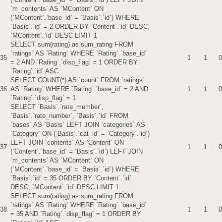
`m_contents` AS `MContent` ON
(`MContent`.`base_id` = `Basis`.`id`) WHERE
`Basis`.`id` = 2 ORDER BY `Content`.`id` DESC,
`MContent`.`id` DESC LIMIT 1
SELECT sum(rating) as sum_rating FROM
`ratings` AS `Rating` WHERE `Rating`.`base_id`
35
1
1
0
= 2 AND `Rating`.`disp_flag` = 1 ORDER BY
`Rating`.`id` ASC
SELECT COUNT(*) AS `count` FROM `ratings`
36
AS `Rating` WHERE `Rating`.`base_id` = 2 AND
1
1
0
`Rating`.`disp_flag` = 1
SELECT `Basis`.`rate_member`,
`Basis`.`rate_number`, `Basis`.`id` FROM
`bases` AS `Basis` LEFT JOIN `categories` AS
`Category` ON (`Basis`.`cat_id` = `Category`.`id`)
LEFT JOIN `contents` AS `Content` ON
37
1
1
0
(`Content`.`base_id` = `Basis`.`id`) LEFT JOIN
`m_contents` AS `MContent` ON
(`MContent`.`base_id` = `Basis`.`id`) WHERE
`Basis`.`id` = 35 ORDER BY `Content`.`id`
DESC, `MContent`.`id` DESC LIMIT 1
SELECT sum(rating) as sum_rating FROM
`ratings` AS `Rating` WHERE `Rating`.`base_id`
38
1
1
0
= 35 AND `Rating`.`disp_flag` = 1 ORDER BY